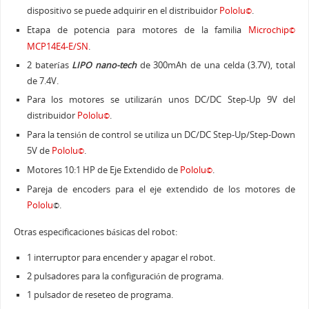
dispositivo se puede adquirir en el distribuidor
Pololu
.
©
Etapa de potencia para motores de la familia
Microchip
©
MCP14E4-E/SN
.
2 baterías
LIPO nano-tech
de 300mAh de una celda (3.7V), total
de 7.4V.
Para los motores se utilizarán unos DC/DC Step-Up 9V del
distribuidor
Pololu
.
©
Para la tensión de control se utiliza un DC/DC Step-Up/Step-Down
5V de
Pololu
.
©
Motores 10:1 HP de Eje Extendido de
Pololu
.
©
Pareja de encoders para el eje extendido de los motores de
Pololu
.
©
Otras especificaciones básicas del robot:
1 interruptor para encender y apagar el robot.
2 pulsadores para la configuración de programa.
1 pulsador de reseteo de programa.