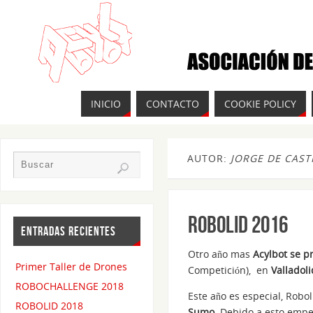
INICIO
CONTACTO
COOKIE POLICY
AUTOR:
JORGE DE CAS
Robolid 2016
ENTRADAS RECIENTES
Otro año mas
Acylbot se p
Primer Taller de Drones
Competición), en
Valladoli
ROBOCHALLENGE 2018
Este año es especial, Robo
ROBOLID 2018
Sumo
. Debido a esto empe