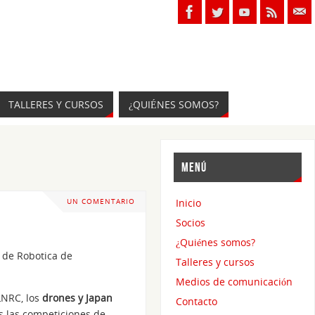
TALLERES Y CURSOS
¿QUIÉNES SOMOS?
MENÚ
Inicio
UN COMENTARIO
Socios
¿Quiénes somos?
l de Robotica de
Talleres y cursos
Medios de comunicación
LNRC, los
drones y Japan
Contacto
s las competiciones de