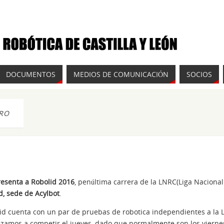
DOCUMENTOS
MEDIOS DE COMUNICACIÓN
SOCIOS
TRO
resenta a Robolid 2016
, penúltima carrera de la LNRC(Liga Naciona
d, sede de Acylbot
.
lid cuenta con un par de pruebas de robotica independientes a la 
zamos a competir el jueves, dado que normalmente son los vierne